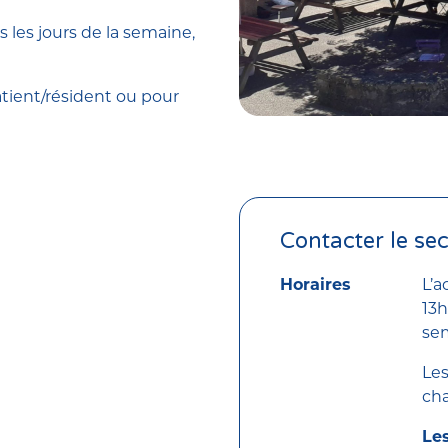
 les jours de la semaine,
tient/résident ou pour
La terrasse du Café du Par
Contacter le sec
Horaires
L’a
13h
sem
Les
ch
Les