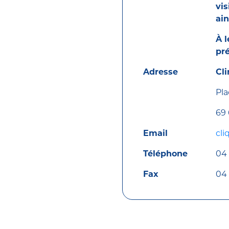
vis
ain
À l
pré
Adresse
Cli
Pla
69
Email
cli
Téléphone
04 
Fax
04 