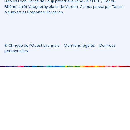
Depuis Lyon Gorge de Loup prendre la ligne 247 (TCL / Car du
Rhône) arrêt Vaugneray place de Verdun. Ce bus passe par Tassin
Aquavert et Craponne Bergeron.
© Clinique de l’Ouest Lyonnais –
Mentions légales
–
Données
personnelles